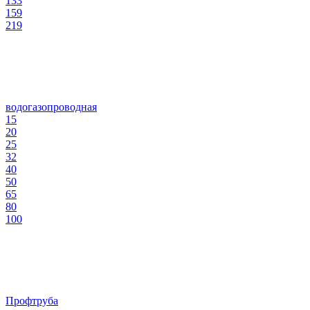
133
159
219
водогазопроводная
15
20
25
32
40
50
65
80
100
Профтруба