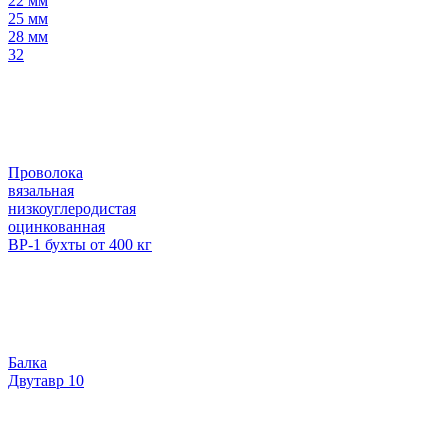
22 мм
25 мм
28 мм
32
Проволока
вязальная
низкоуглеродистая
оцинкованная
ВР-1 бухты от 400 кг
Балка
Двутавр 10