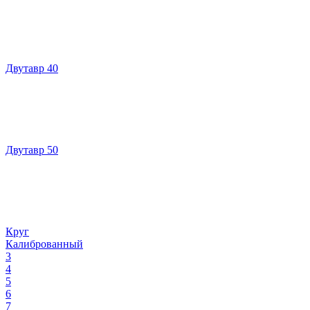
Двутавр 40
Двутавр 50
Круг
Калиброванный
3
4
5
6
7