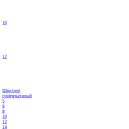
10
12
Швеллер
горячекатаный
5
6
8
10
12
14