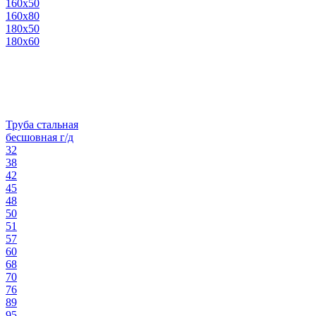
160х50
160х80
180х50
180х60
Труба стальная
бесшовная г/д
32
38
42
45
48
50
51
57
60
68
70
76
89
95