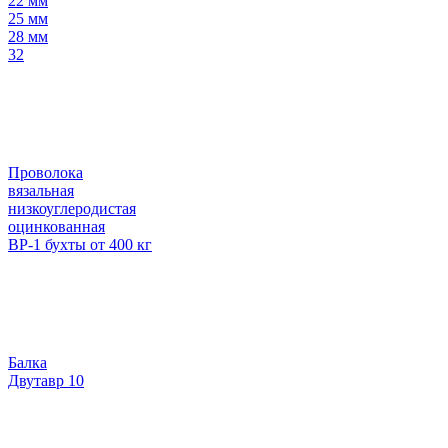
22 мм
25 мм
28 мм
32
Проволока
вязальная
низкоуглеродистая
оцинкованная
ВР-1 бухты от 400 кг
Балка
Двутавр 10