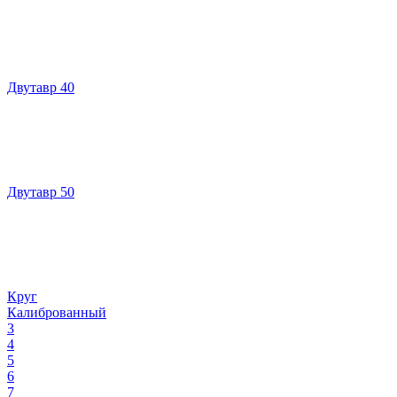
Двутавр 40
Двутавр 50
Круг
Калиброванный
3
4
5
6
7