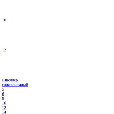
10
12
Швеллер
горячекатаный
5
6
8
10
12
14