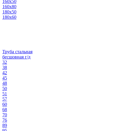
160х50
160х80
180х50
180х60
Труба стальная
бесшовная г/д
32
38
42
45
48
50
51
57
60
68
70
76
89
95