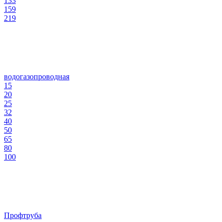
133
159
219
водогазопроводная
15
20
25
32
40
50
65
80
100
Профтруба