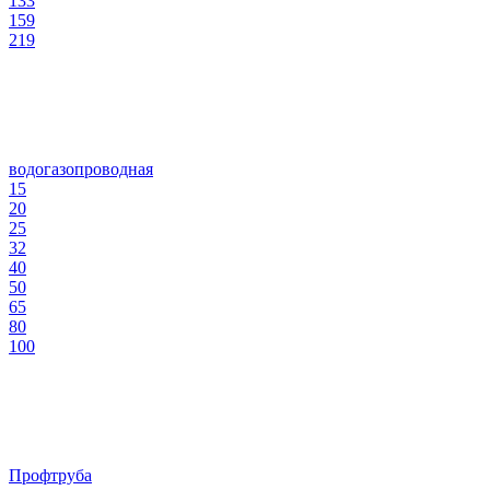
133
159
219
водогазопроводная
15
20
25
32
40
50
65
80
100
Профтруба