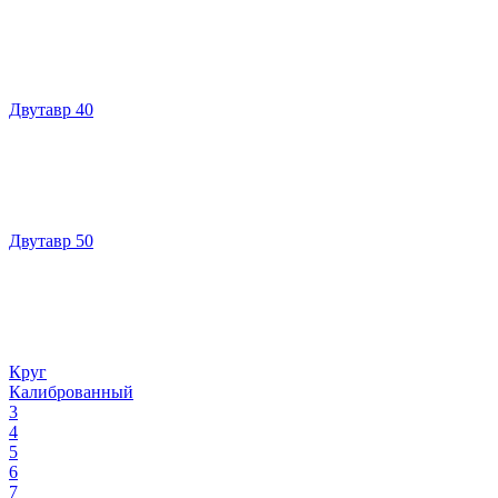
Двутавр 40
Двутавр 50
Круг
Калиброванный
3
4
5
6
7