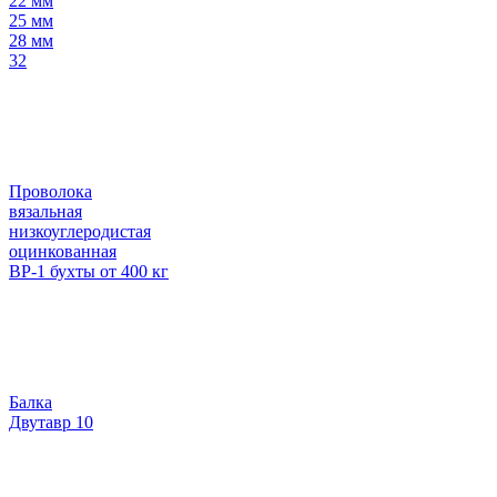
22 мм
25 мм
28 мм
32
Проволока
вязальная
низкоуглеродистая
оцинкованная
ВР-1 бухты от 400 кг
Балка
Двутавр 10