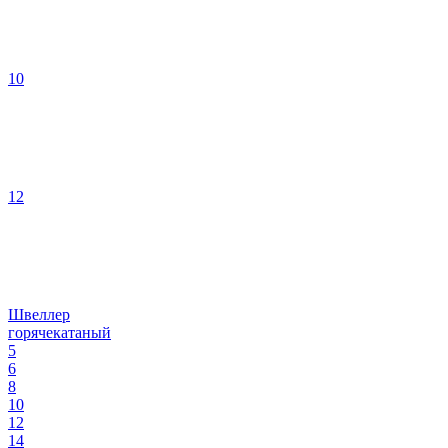
10
12
Швеллер
горячекатаный
5
6
8
10
12
14