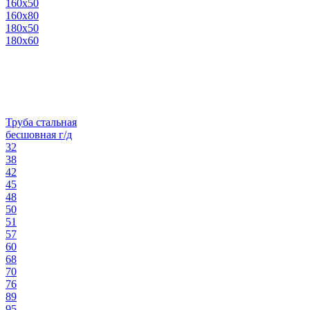
160х50
160х80
180х50
180х60
Труба стальная
бесшовная г/д
32
38
42
45
48
50
51
57
60
68
70
76
89
95