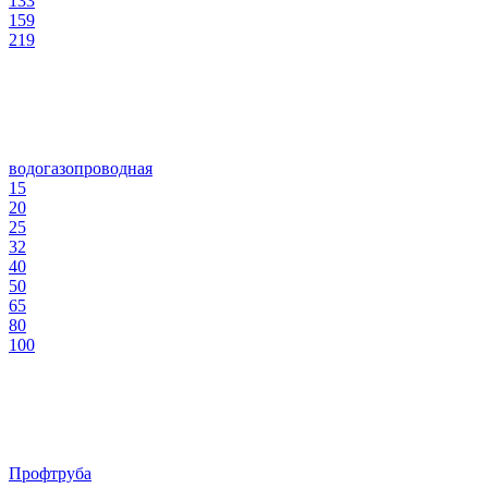
133
159
219
водогазопроводная
15
20
25
32
40
50
65
80
100
Профтруба