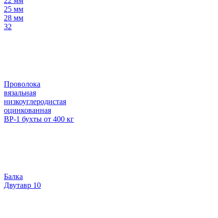
22 мм
25 мм
28 мм
32
Проволока
вязальная
низкоуглеродистая
оцинкованная
ВР-1 бухты от 400 кг
Балка
Двутавр 10