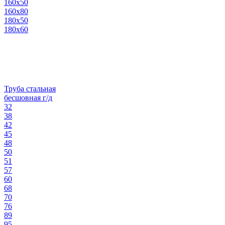
160х50
160х80
180х50
180х60
Труба стальная
бесшовная г/д
32
38
42
45
48
50
51
57
60
68
70
76
89
95