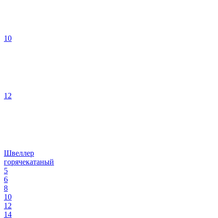
10
12
Швеллер
горячекатаный
5
6
8
10
12
14