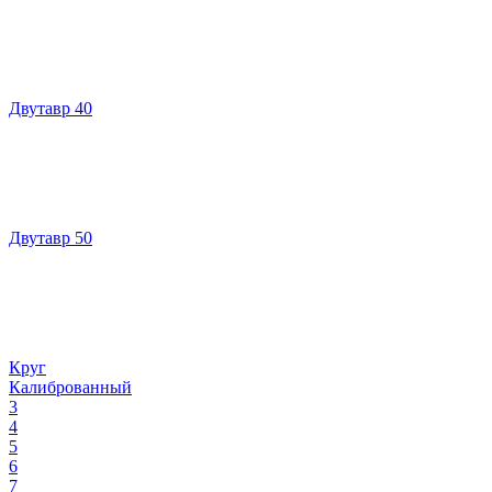
Двутавр 40
Двутавр 50
Круг
Калиброванный
3
4
5
6
7