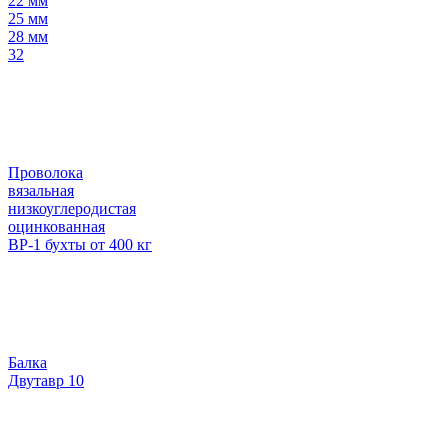
22 мм
25 мм
28 мм
32
Проволока
вязальная
низкоуглеродистая
оцинкованная
ВР-1 бухты от 400 кг
Балка
Двутавр 10