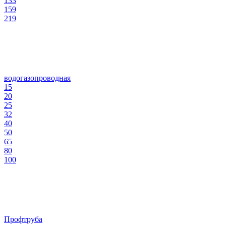
133
159
219
водогазопроводная
15
20
25
32
40
50
65
80
100
Профтруба