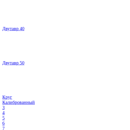
Двутавр 40
Двутавр 50
Круг
Калиброванный
3
4
5
6
7