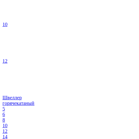
10
12
Швеллер
горячекатаный
5
6
8
10
12
14