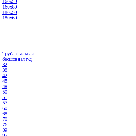
160х50
160х80
180х50
180х60
Труба стальная
бесшовная г/д
32
38
42
45
48
50
51
57
60
68
70
76
89
95