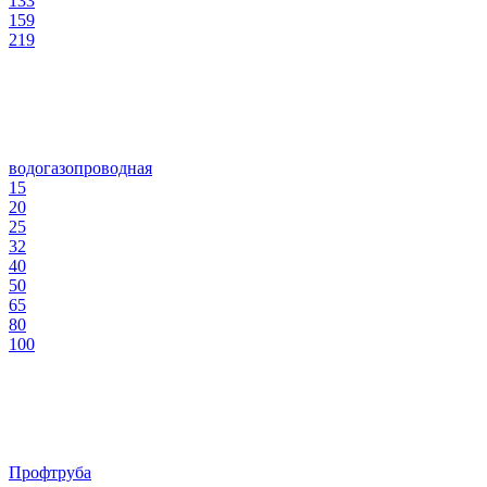
133
159
219
водогазопроводная
15
20
25
32
40
50
65
80
100
Профтруба