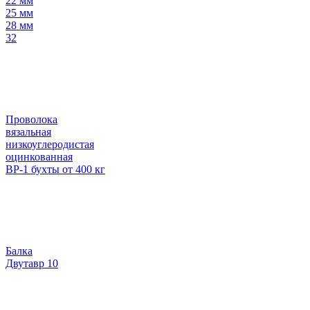
22 мм
25 мм
28 мм
32
Проволока
вязальная
низкоуглеродистая
оцинкованная
ВР-1 бухты от 400 кг
Балка
Двутавр 10