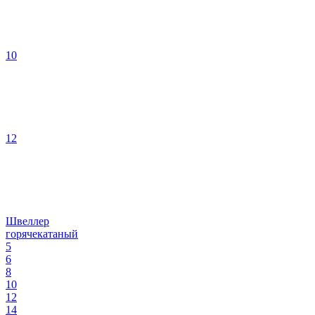
10
12
Швеллер
горячекатаный
5
6
8
10
12
14