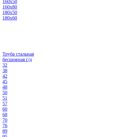
160х50
160х80
180х50
180х60
Труба стальная
бесшовная г/д
32
38
42
45
48
50
51
57
60
68
70
76
89
95