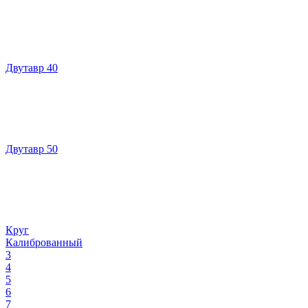
Двутавр 40
Двутавр 50
Круг
Калиброванный
3
4
5
6
7