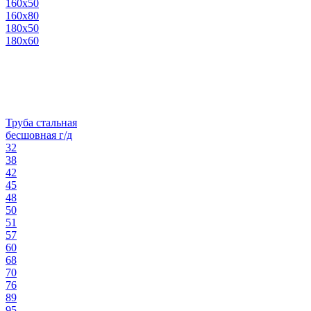
160х50
160х80
180х50
180х60
Труба стальная
бесшовная г/д
32
38
42
45
48
50
51
57
60
68
70
76
89
95