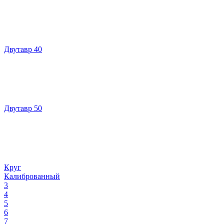
Двутавр 40
Двутавр 50
Круг
Калиброванный
3
4
5
6
7