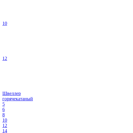
10
12
Швеллер
горячекатаный
5
6
8
10
12
14