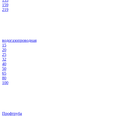
133
159
219
водогазопроводная
15
20
25
32
40
50
65
80
100
Профтруба