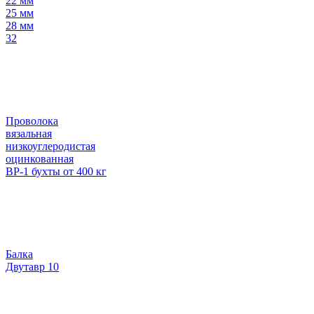
22 мм
25 мм
28 мм
32
Проволока
вязальная
низкоуглеродистая
оцинкованная
ВР-1 бухты от 400 кг
Балка
Двутавр 10