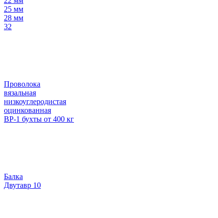
22 мм
25 мм
28 мм
32
Проволока
вязальная
низкоуглеродистая
оцинкованная
ВР-1 бухты от 400 кг
Балка
Двутавр 10