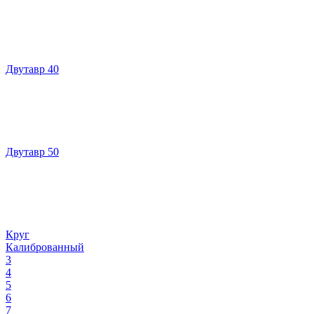
Двутавр 40
Двутавр 50
Круг
Калиброванный
3
4
5
6
7