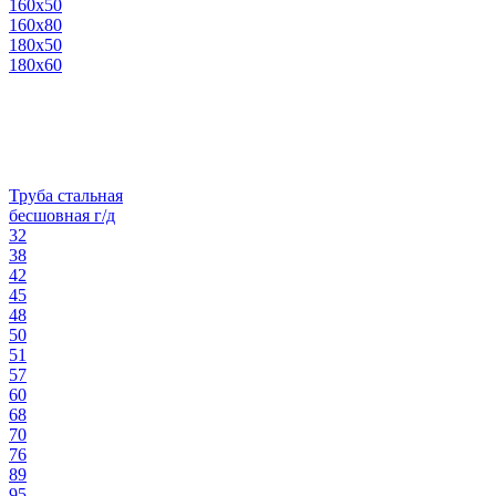
160х50
160х80
180х50
180х60
Труба стальная
бесшовная г/д
32
38
42
45
48
50
51
57
60
68
70
76
89
95