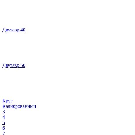
Двутавр 40
Двутавр 50
Круг
Калиброванный
3
4
5
6
7