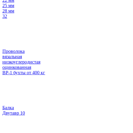
22 мм
25 мм
28 мм
32
Проволока
вязальная
низкоуглеродистая
оцинкованная
ВР-1 бухты от 400 кг
Балка
Двутавр 10