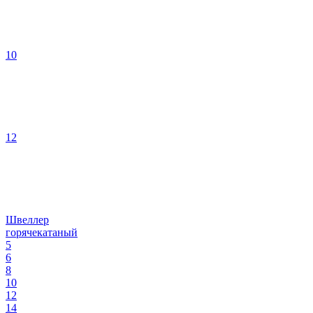
10
12
Швеллер
горячекатаный
5
6
8
10
12
14