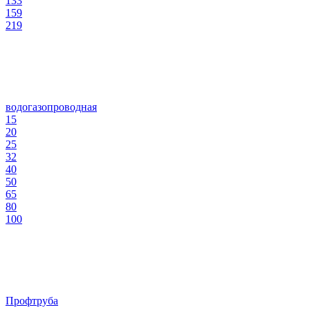
133
159
219
водогазопроводная
15
20
25
32
40
50
65
80
100
Профтруба