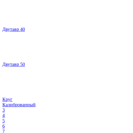
Двутавр 40
Двутавр 50
Круг
Калиброванный
3
4
5
6
7