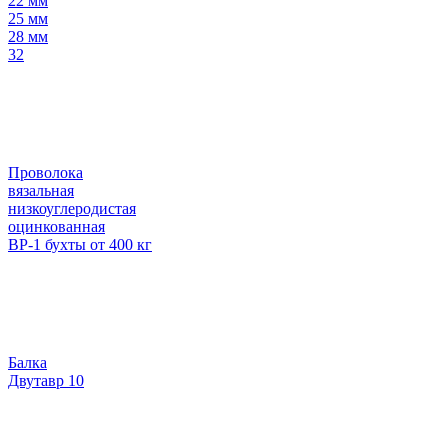
22 мм
25 мм
28 мм
32
Проволока
вязальная
низкоуглеродистая
оцинкованная
ВР-1 бухты от 400 кг
Балка
Двутавр 10