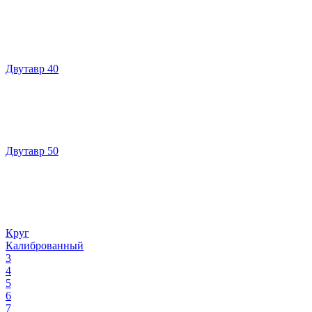
Двутавр 40
Двутавр 50
Круг
Калиброванный
3
4
5
6
7