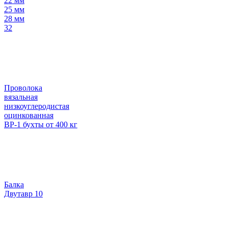
22 мм
25 мм
28 мм
32
Проволока
вязальная
низкоуглеродистая
оцинкованная
ВР-1 бухты от 400 кг
Балка
Двутавр 10