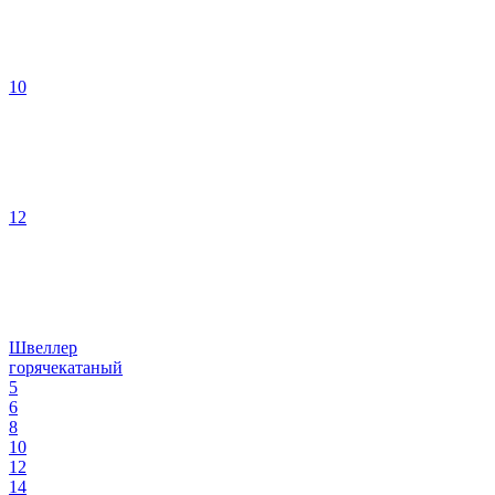
10
12
Швеллер
горячекатаный
5
6
8
10
12
14