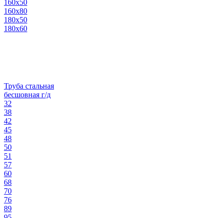
160х50
160х80
180х50
180х60
Труба стальная
бесшовная г/д
32
38
42
45
48
50
51
57
60
68
70
76
89
95