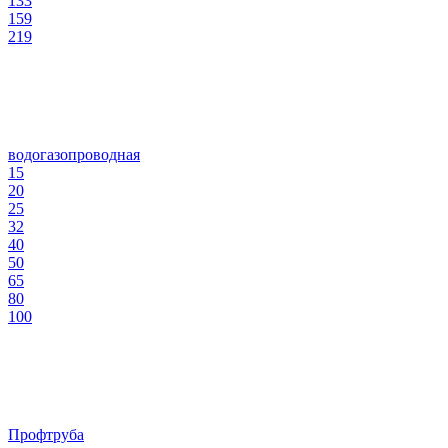
133
159
219
водогазопроводная
15
20
25
32
40
50
65
80
100
Профтруба