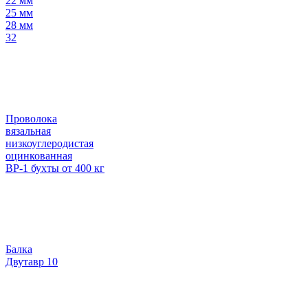
22 мм
25 мм
28 мм
32
Проволока
вязальная
низкоуглеродистая
оцинкованная
ВР-1 бухты от 400 кг
Балка
Двутавр 10