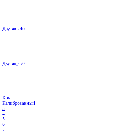
Двутавр 40
Двутавр 50
Круг
Калиброванный
3
4
5
6
7