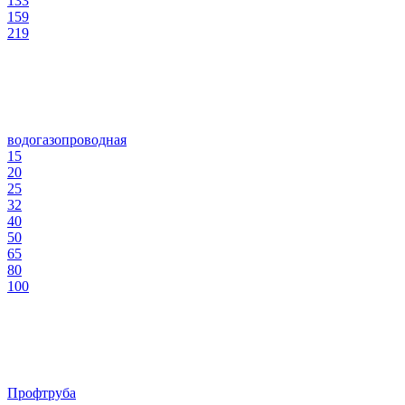
133
159
219
водогазопроводная
15
20
25
32
40
50
65
80
100
Профтруба