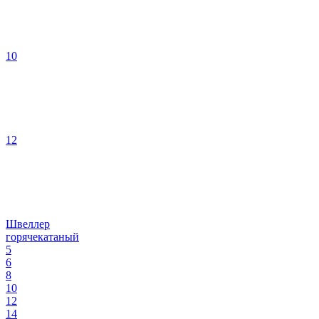
10
12
Швеллер
горячекатаный
5
6
8
10
12
14