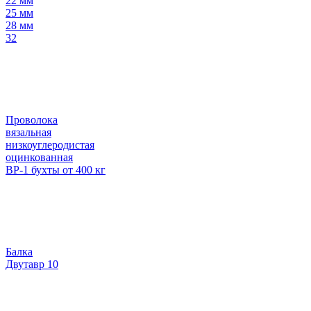
22 мм
25 мм
28 мм
32
Проволока
вязальная
низкоуглеродистая
оцинкованная
ВР-1 бухты от 400 кг
Балка
Двутавр 10