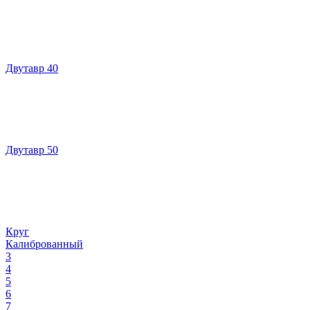
Двутавр 40
Двутавр 50
Круг
Калиброванный
3
4
5
6
7