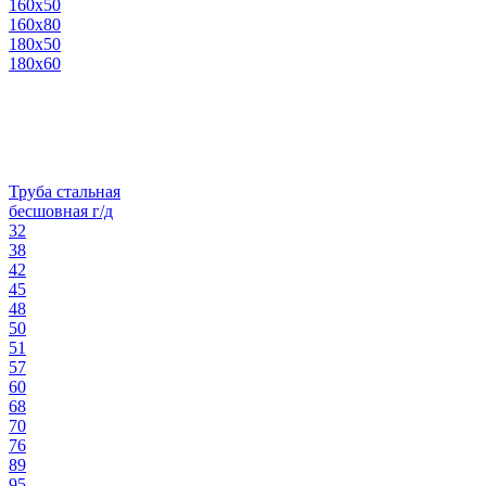
160х50
160х80
180х50
180х60
Труба стальная
бесшовная г/д
32
38
42
45
48
50
51
57
60
68
70
76
89
95