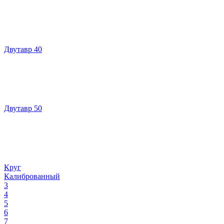
Двутавр 40
Двутавр 50
Круг
Калиброванный
3
4
5
6
7