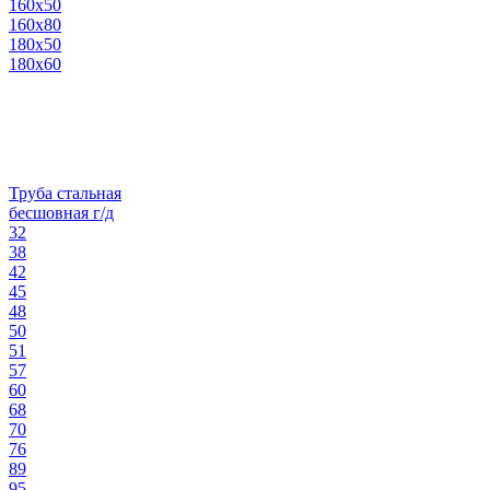
160х50
160х80
180х50
180х60
Труба стальная
бесшовная г/д
32
38
42
45
48
50
51
57
60
68
70
76
89
95