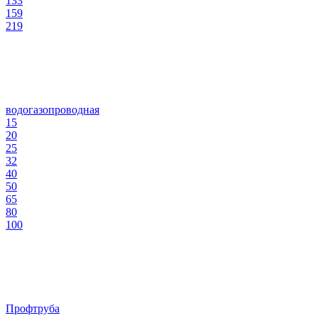
133
159
219
водогазопроводная
15
20
25
32
40
50
65
80
100
Профтруба