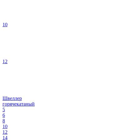
10
12
Швеллер
горячекатаный
5
6
8
10
12
14