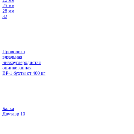
22 мм
25 мм
28 мм
32
Проволока
вязальная
низкоуглеродистая
оцинкованная
ВР-1 бухты от 400 кг
Балка
Двутавр 10