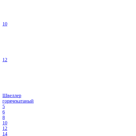
10
12
Швеллер
горячекатаный
5
6
8
10
12
14