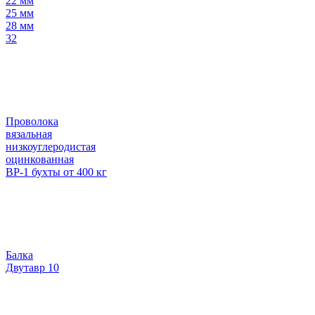
22 мм
25 мм
28 мм
32
Проволока
вязальная
низкоуглеродистая
оцинкованная
ВР-1 бухты от 400 кг
Балка
Двутавр 10