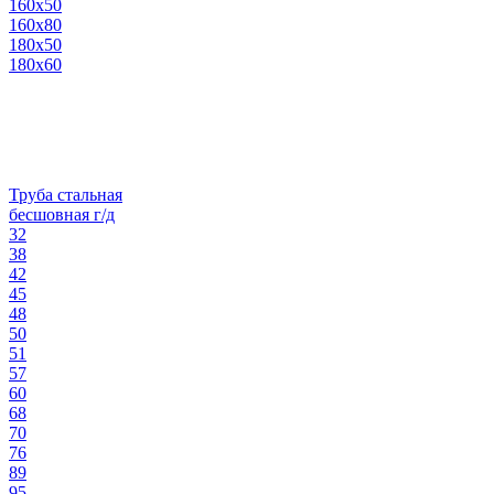
160х50
160х80
180х50
180х60
Труба стальная
бесшовная г/д
32
38
42
45
48
50
51
57
60
68
70
76
89
95