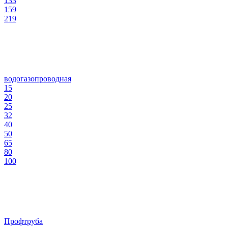
133
159
219
водогазопроводная
15
20
25
32
40
50
65
80
100
Профтруба