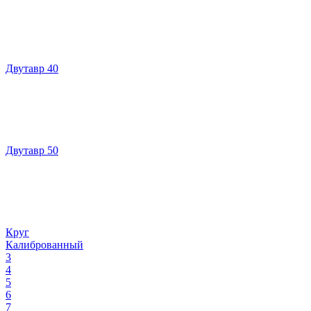
Двутавр 40
Двутавр 50
Круг
Калиброванный
3
4
5
6
7