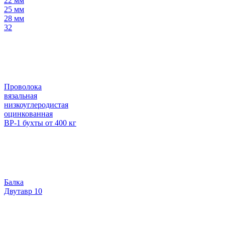
22 мм
25 мм
28 мм
32
Проволока
вязальная
низкоуглеродистая
оцинкованная
ВР-1 бухты от 400 кг
Балка
Двутавр 10