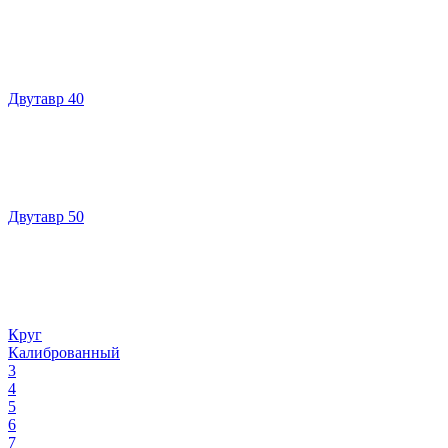
Двутавр 40
Двутавр 50
Круг
Калиброванный
3
4
5
6
7