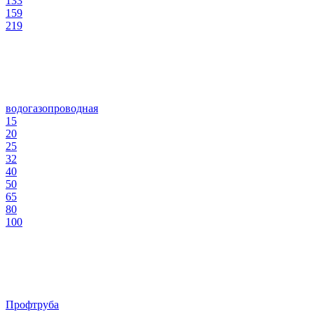
133
159
219
водогазопроводная
15
20
25
32
40
50
65
80
100
Профтруба