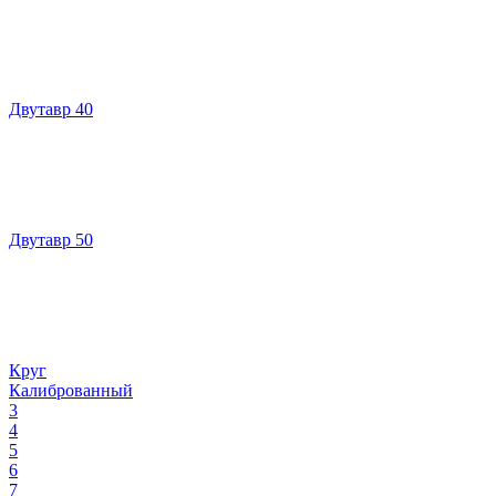
Двутавр 40
Двутавр 50
Круг
Калиброванный
3
4
5
6
7