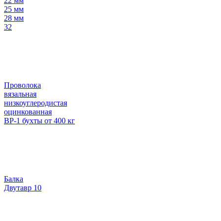
22 мм
25 мм
28 мм
32
Проволока
вязальная
низкоуглеродистая
оцинкованная
ВР-1 бухты от 400 кг
Балка
Двутавр 10