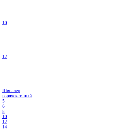
10
12
Швеллер
горячекатаный
5
6
8
10
12
14