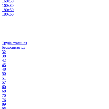
160х50
160х80
180х50
180х60
Труба стальная
бесшовная г/д
32
38
42
45
48
50
51
57
60
68
70
76
89
95