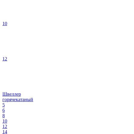
10
12
Швеллер
горячекатаный
5
6
8
10
12
14