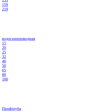
133
159
219
водогазопроводная
15
20
25
32
40
50
65
80
100
Профтруба