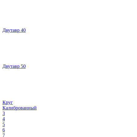
Двутавр 40
Двутавр 50
Круг
Калиброванный
3
4
5
6
7