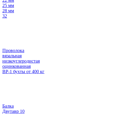
22 мм
25 мм
28 мм
32
Проволока
вязальная
низкоуглеродистая
оцинкованная
ВР-1 бухты от 400 кг
Балка
Двутавр 10