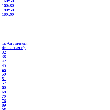
160х50
160х80
180х50
180х60
Труба стальная
бесшовная г/д
32
38
42
45
48
50
51
57
60
68
70
76
89
95