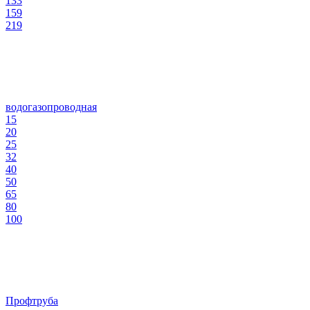
133
159
219
водогазопроводная
15
20
25
32
40
50
65
80
100
Профтруба