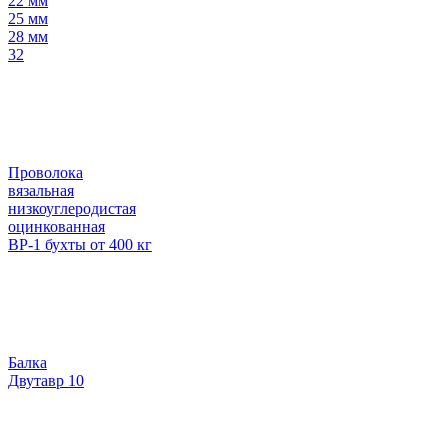
22 мм
25 мм
28 мм
32
Проволока
вязальная
низкоуглеродистая
оцинкованная
ВР-1 бухты от 400 кг
Балка
Двутавр 10