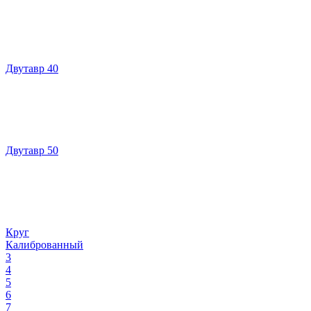
Двутавр 40
Двутавр 50
Круг
Калиброванный
3
4
5
6
7