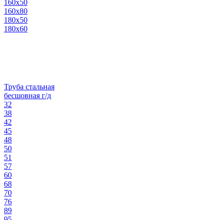
160х50
160х80
180х50
180х60
Труба стальная
бесшовная г/д
32
38
42
45
48
50
51
57
60
68
70
76
89
95