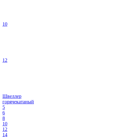
10
12
Швеллер
горячекатаный
5
6
8
10
12
14