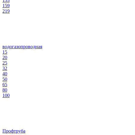
133
159
219
водогазопроводная
15
20
25
32
40
50
65
80
100
Профтруба