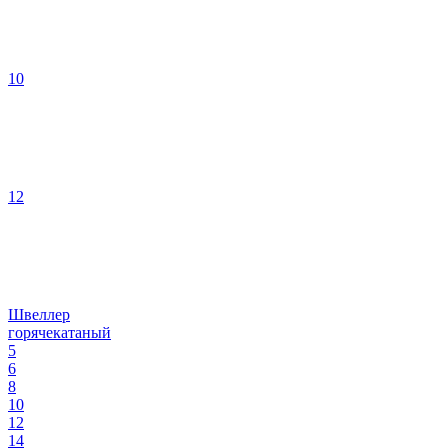
10
12
Швеллер
горячекатаный
5
6
8
10
12
14