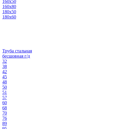
160х50
160х80
180х50
180х60
Труба стальная
бесшовная г/д
32
38
42
45
48
50
51
57
60
68
70
76
89
95