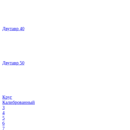
Двутавр 40
Двутавр 50
Круг
Калиброванный
3
4
5
6
7