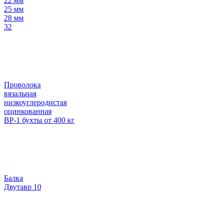
22 мм
25 мм
28 мм
32
Проволока
вязальная
низкоуглеродистая
оцинкованная
ВР-1 бухты от 400 кг
Балка
Двутавр 10