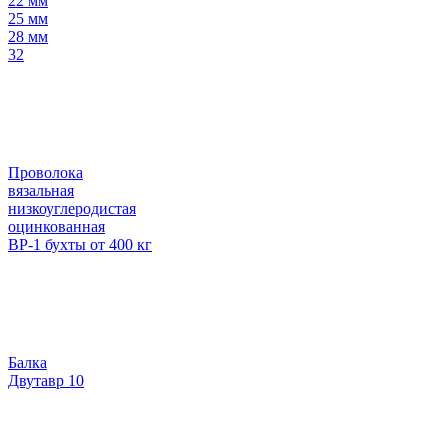
22 мм
25 мм
28 мм
32
Проволока
вязальная
низкоуглеродистая
оцинкованная
ВР-1 бухты от 400 кг
Балка
Двутавр 10