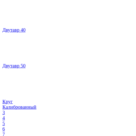
Двутавр 40
Двутавр 50
Круг
Калиброванный
3
4
5
6
7