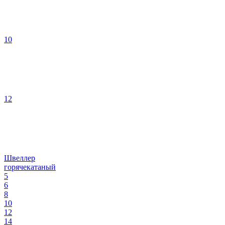
10
12
Швеллер
горячекатаный
5
6
8
10
12
14