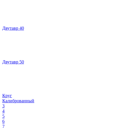
Двутавр 40
Двутавр 50
Круг
Калиброванный
3
4
5
6
7