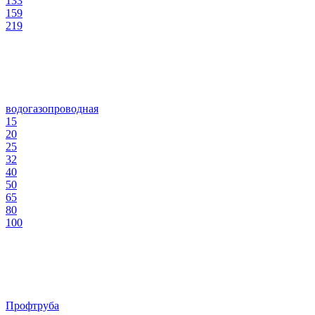
133
159
219
водогазопроводная
15
20
25
32
40
50
65
80
100
Профтруба