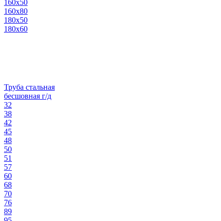
160х50
160х80
180х50
180х60
Труба стальная
бесшовная г/д
32
38
42
45
48
50
51
57
60
68
70
76
89
95