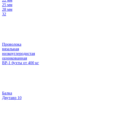
22 мм
25 мм
28 мм
32
Проволока
вязальная
низкоуглеродистая
оцинкованная
ВР-1 бухты от 400 кг
Балка
Двутавр 10