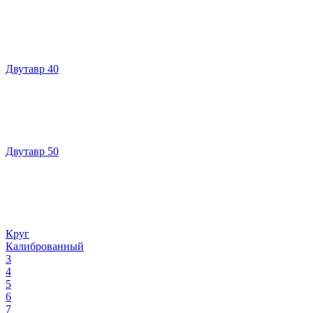
Двутавр 40
Двутавр 50
Круг
Калиброванный
3
4
5
6
7