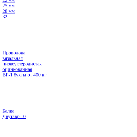
22 мм
25 мм
28 мм
32
Проволока
вязальная
низкоуглеродистая
оцинкованная
ВР-1 бухты от 400 кг
Балка
Двутавр 10