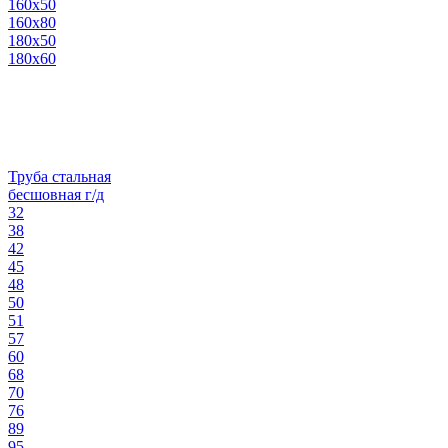
160х50
160х80
180х50
180х60
Труба стальная
бесшовная г/д
32
38
42
45
48
50
51
57
60
68
70
76
89
95