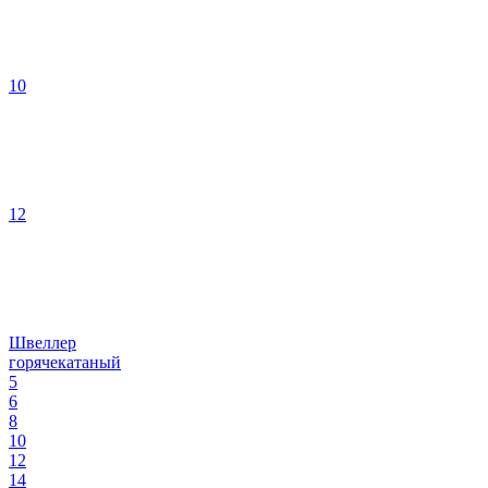
10
12
Швеллер
горячекатаный
5
6
8
10
12
14