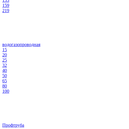
133
159
219
водогазопроводная
15
20
25
32
40
50
65
80
100
Профтруба