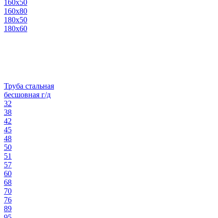
160х50
160х80
180х50
180х60
Труба стальная
бесшовная г/д
32
38
42
45
48
50
51
57
60
68
70
76
89
95