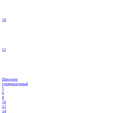
10
12
Швеллер
горячекатаный
5
6
8
10
12
14