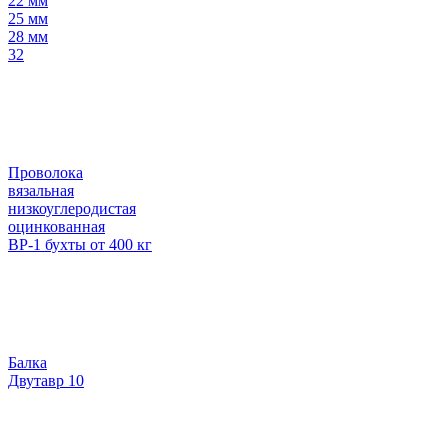
22 мм
25 мм
28 мм
32
Проволока
вязальная
низкоуглеродистая
оцинкованная
ВР-1 бухты от 400 кг
Балка
Двутавр 10