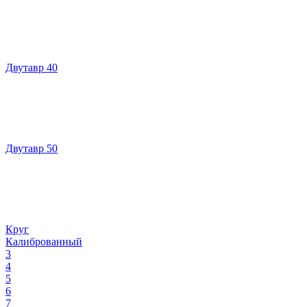
Двутавр 40
Двутавр 50
Круг
Калиброванный
3
4
5
6
7