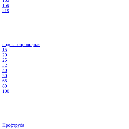
133
159
219
водогазопроводная
15
20
25
32
40
50
65
80
100
Профтруба