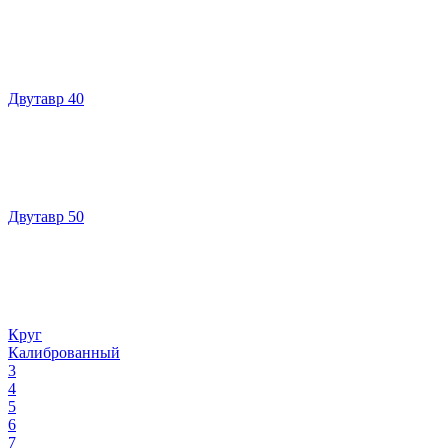
Двутавр 40
Двутавр 50
Круг
Калиброванный
3
4
5
6
7