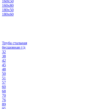
160х50
160х80
180х50
180х60
Труба стальная
бесшовная г/д
32
38
42
45
48
50
51
57
60
68
70
76
89
95