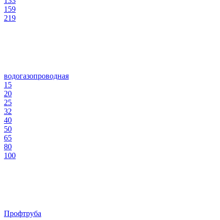
133
159
219
водогазопроводная
15
20
25
32
40
50
65
80
100
Профтруба