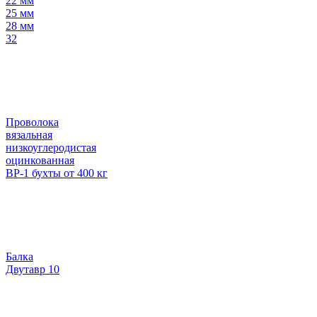
22 мм
25 мм
28 мм
32
Проволока
вязальная
низкоуглеродистая
оцинкованная
ВР-1 бухты от 400 кг
Балка
Двутавр 10