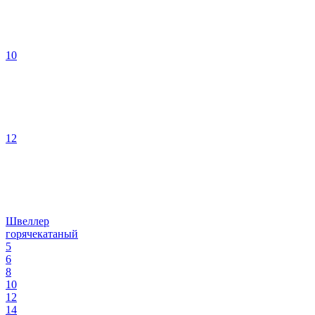
10
12
Швеллер
горячекатаный
5
6
8
10
12
14