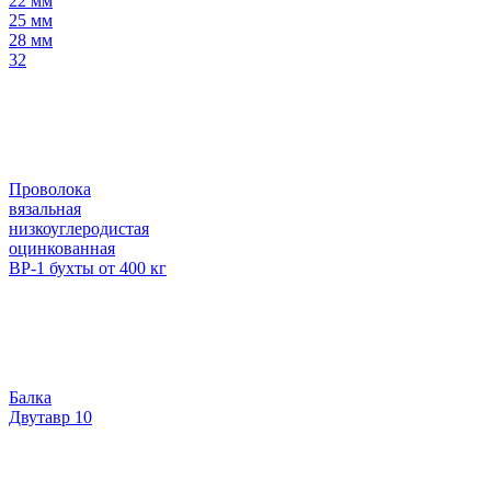
22 мм
25 мм
28 мм
32
Проволока
вязальная
низкоуглеродистая
оцинкованная
ВР-1 бухты от 400 кг
Балка
Двутавр 10