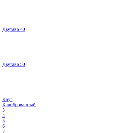
Двутавр 40
Двутавр 50
Круг
Калиброванный
3
4
5
6
7