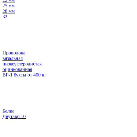
22 мм
25 мм
28 мм
32
Проволока
вязальная
низкоуглеродистая
оцинкованная
ВР-1 бухты от 400 кг
Балка
Двутавр 10