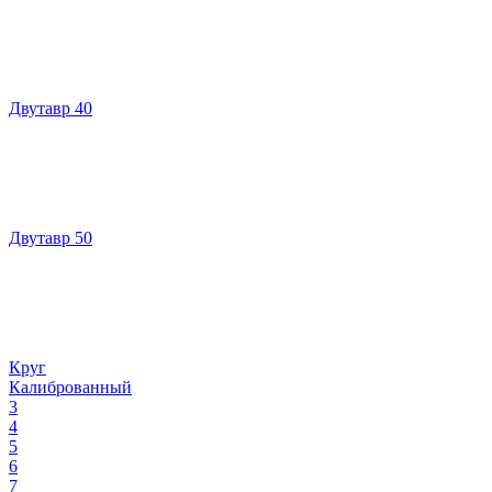
Двутавр 40
Двутавр 50
Круг
Калиброванный
3
4
5
6
7