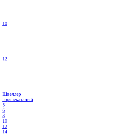
10
12
Швеллер
горячекатаный
5
6
8
10
12
14