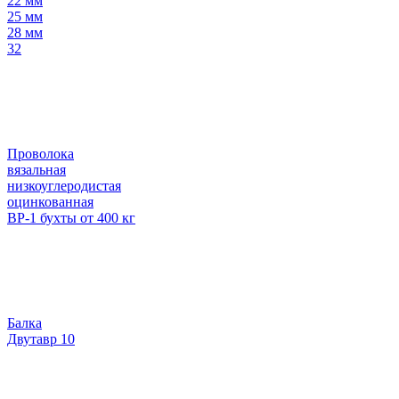
22 мм
25 мм
28 мм
32
Проволока
вязальная
низкоуглеродистая
оцинкованная
ВР-1 бухты от 400 кг
Балка
Двутавр 10