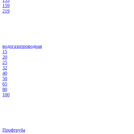
133
159
219
водогазопроводная
15
20
25
32
40
50
65
80
100
Профтруба