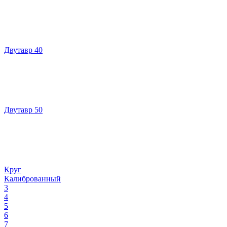
Двутавр 40
Двутавр 50
Круг
Калиброванный
3
4
5
6
7