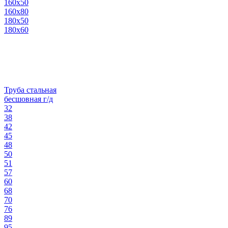
160х50
160х80
180х50
180х60
Труба стальная
бесшовная г/д
32
38
42
45
48
50
51
57
60
68
70
76
89
95