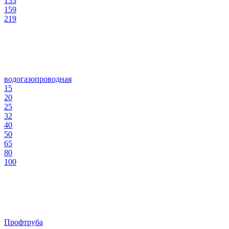
133
159
219
водогазопроводная
15
20
25
32
40
50
65
80
100
Профтруба