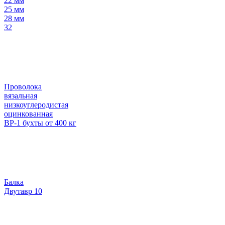
22 мм
25 мм
28 мм
32
Проволока
вязальная
низкоуглеродистая
оцинкованная
ВР-1 бухты от 400 кг
Балка
Двутавр 10