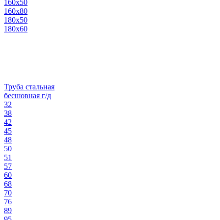
160х50
160х80
180х50
180х60
Труба стальная
бесшовная г/д
32
38
42
45
48
50
51
57
60
68
70
76
89
95