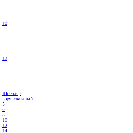
10
12
Швеллер
горячекатаный
5
6
8
10
12
14