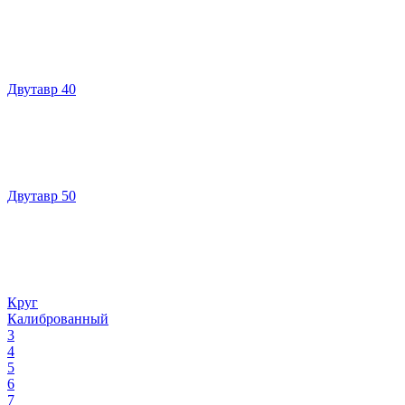
Двутавр 40
Двутавр 50
Круг
Калиброванный
3
4
5
6
7