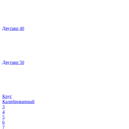
Двутавр 40
Двутавр 50
Круг
Калиброванный
3
4
5
6
7