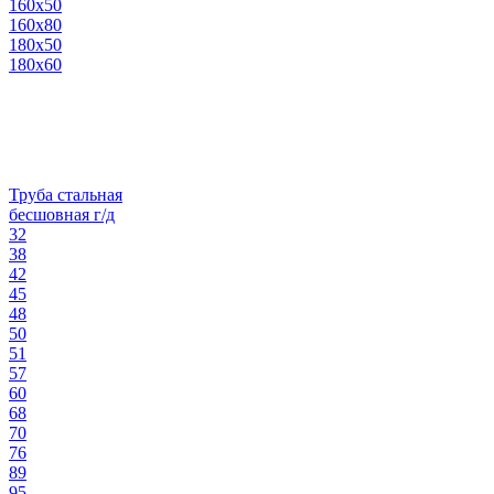
160х50
160х80
180х50
180х60
Труба стальная
бесшовная г/д
32
38
42
45
48
50
51
57
60
68
70
76
89
95