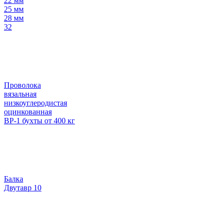
22 мм
25 мм
28 мм
32
Проволока
вязальная
низкоуглеродистая
оцинкованная
ВР-1 бухты от 400 кг
Балка
Двутавр 10