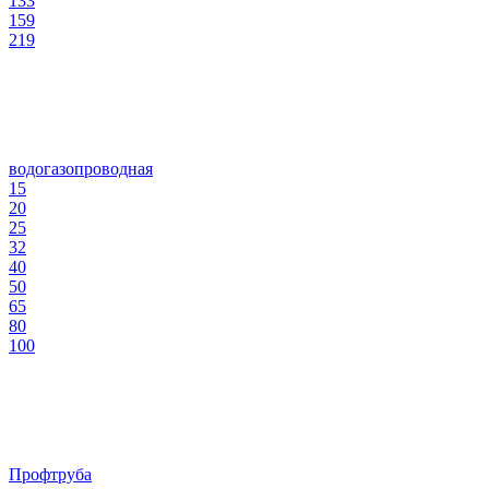
133
159
219
водогазопроводная
15
20
25
32
40
50
65
80
100
Профтруба