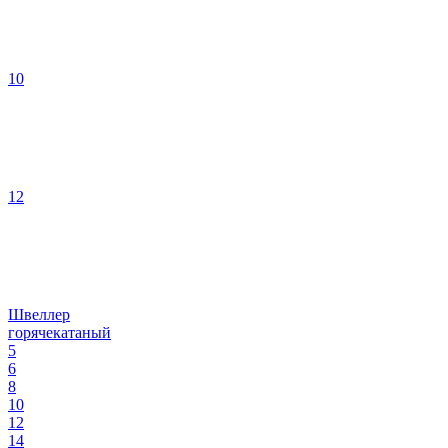
10
12
Швеллер
горячекатаный
5
6
8
10
12
14