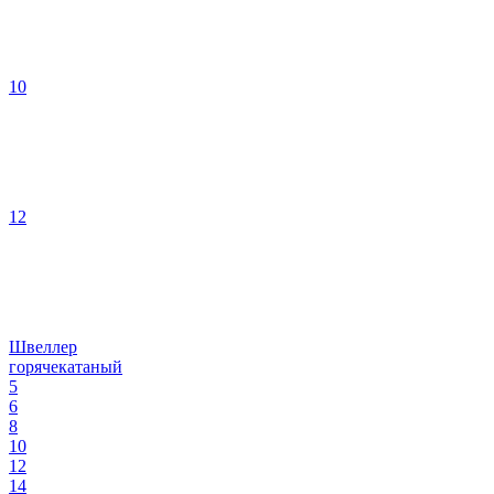
10
12
Швеллер
горячекатаный
5
6
8
10
12
14