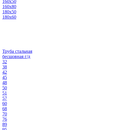
160х50
160х80
180х50
180х60
Труба стальная
бесшовная г/д
32
38
42
45
48
50
51
57
60
68
70
76
89
95