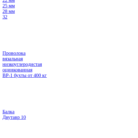
22 мм
25 мм
28 мм
32
Проволока
вязальная
низкоуглеродистая
оцинкованная
ВР-1 бухты от 400 кг
Балка
Двутавр 10