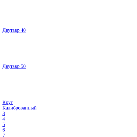
Двутавр 40
Двутавр 50
Круг
Калиброванный
3
4
5
6
7