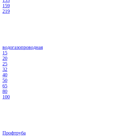
133
159
219
водогазопроводная
15
20
25
32
40
50
65
80
100
Профтруба