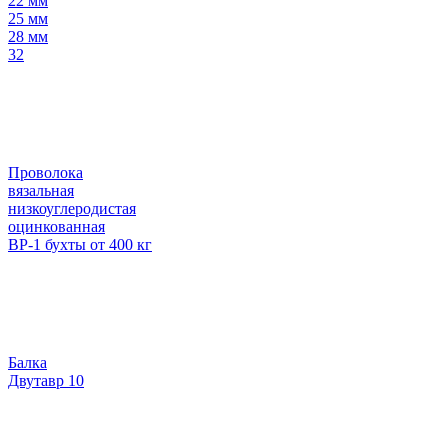
22 мм
25 мм
28 мм
32
Проволока
вязальная
низкоуглеродистая
оцинкованная
ВР-1 бухты от 400 кг
Балка
Двутавр 10