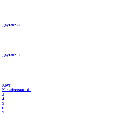
Двутавр 40
Двутавр 50
Круг
Калиброванный
3
4
5
6
7