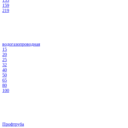
133
159
219
водогазопроводная
15
20
25
32
40
50
65
80
100
Профтруба