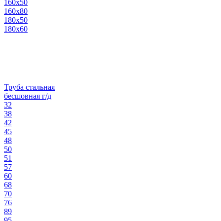
160х50
160х80
180х50
180х60
Труба стальная
бесшовная г/д
32
38
42
45
48
50
51
57
60
68
70
76
89
95