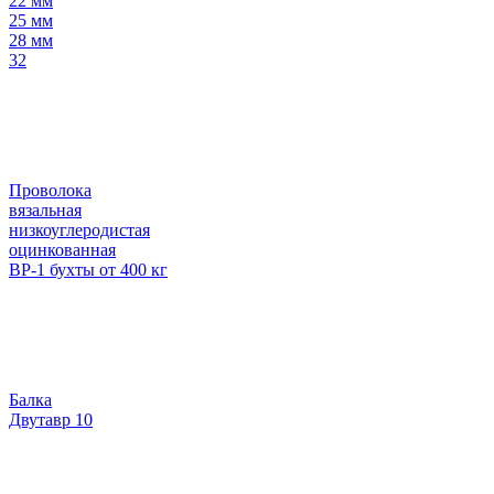
22 мм
25 мм
28 мм
32
Проволока
вязальная
низкоуглеродистая
оцинкованная
ВР-1 бухты от 400 кг
Балка
Двутавр 10