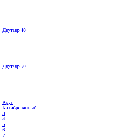
Двутавр 40
Двутавр 50
Круг
Калиброванный
3
4
5
6
7