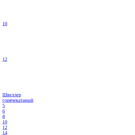
10
12
Швеллер
горячекатаный
5
6
8
10
12
14