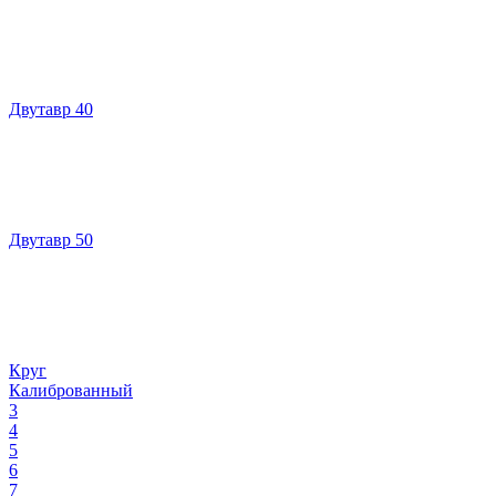
Двутавр 40
Двутавр 50
Круг
Калиброванный
3
4
5
6
7