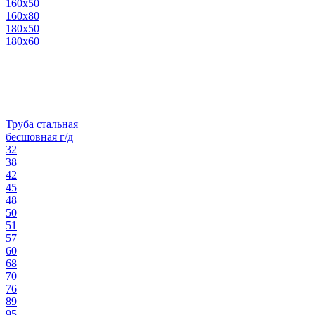
160х50
160х80
180х50
180х60
Труба стальная
бесшовная г/д
32
38
42
45
48
50
51
57
60
68
70
76
89
95