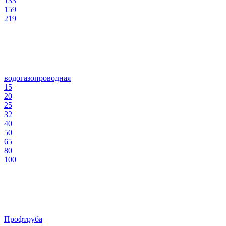
133
159
219
водогазопроводная
15
20
25
32
40
50
65
80
100
Профтруба