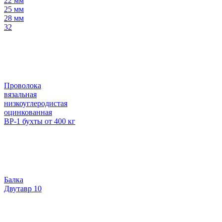
22 мм
25 мм
28 мм
32
Проволока
вязальная
низкоуглеродистая
оцинкованная
ВР-1 бухты от 400 кг
Балка
Двутавр 10