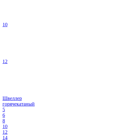
10
12
Швеллер
горячекатаный
5
6
8
10
12
14