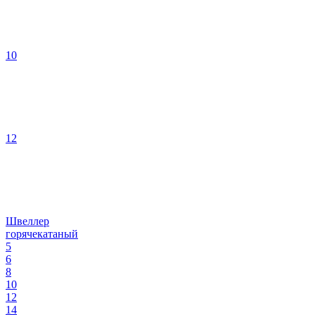
10
12
Швеллер
горячекатаный
5
6
8
10
12
14