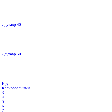
Двутавр 40
Двутавр 50
Круг
Калиброванный
3
4
5
6
7