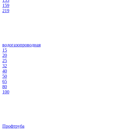
133
159
219
водогазопроводная
15
20
25
32
40
50
65
80
100
Профтруба