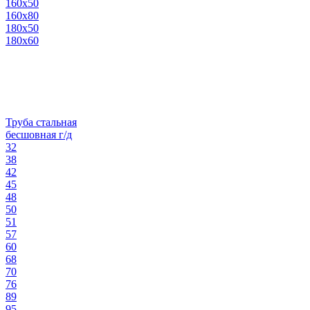
160х50
160х80
180х50
180х60
Труба стальная
бесшовная г/д
32
38
42
45
48
50
51
57
60
68
70
76
89
95