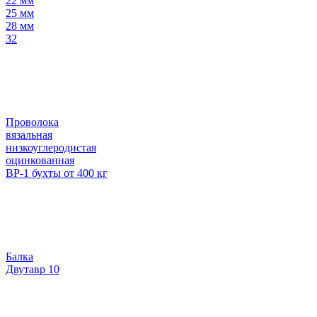
22 мм
25 мм
28 мм
32
Проволока
вязальная
низкоуглеродистая
оцинкованная
ВР-1 бухты от 400 кг
Балка
Двутавр 10