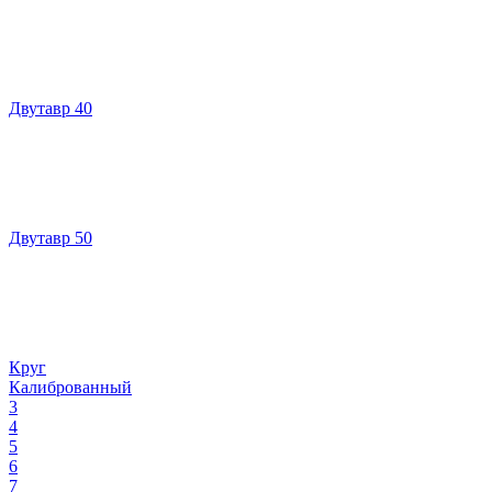
Двутавр 40
Двутавр 50
Круг
Калиброванный
3
4
5
6
7