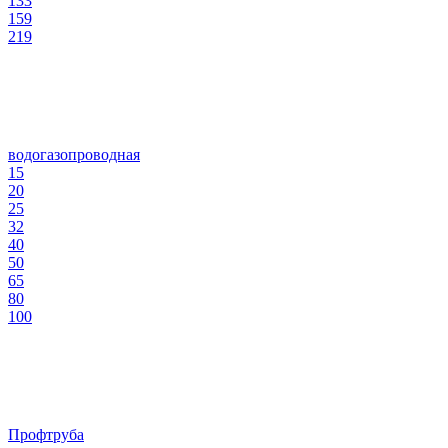
133
159
219
водогазопроводная
15
20
25
32
40
50
65
80
100
Профтруба