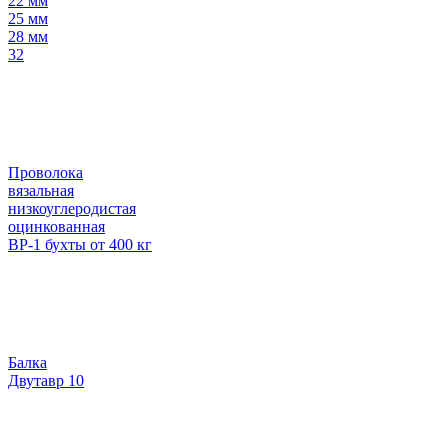
22 мм
25 мм
28 мм
32
Проволока
вязальная
низкоуглеродистая
оцинкованная
ВР-1 бухты от 400 кг
Балка
Двутавр 10