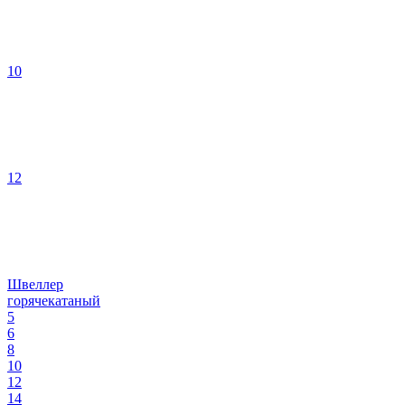
10
12
Швеллер
горячекатаный
5
6
8
10
12
14