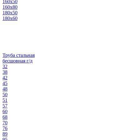
160х50
160х80
180х50
180х60
Труба стальная
бесшовная г/д
32
38
42
45
48
50
51
57
60
68
70
76
89
95