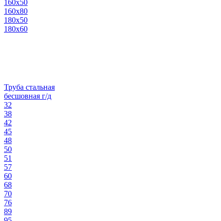
160х50
160х80
180х50
180х60
Труба стальная
бесшовная г/д
32
38
42
45
48
50
51
57
60
68
70
76
89
95