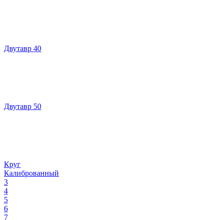
Двутавр 40
Двутавр 50
Круг
Калиброванный
3
4
5
6
7