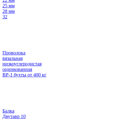
22 мм
25 мм
28 мм
32
Проволока
вязальная
низкоуглеродистая
оцинкованная
ВР-1 бухты от 400 кг
Балка
Двутавр 10