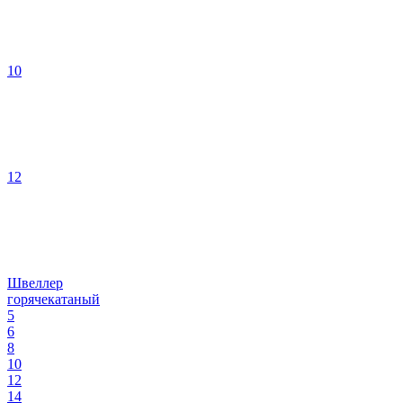
10
12
Швеллер
горячекатаный
5
6
8
10
12
14