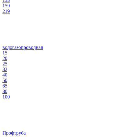
133
159
219
водогазопроводная
15
20
25
32
40
50
65
80
100
Профтруба