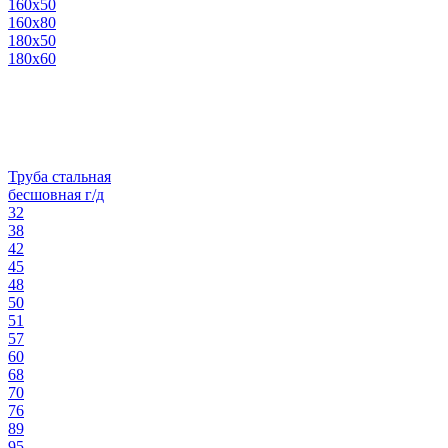
160х50
160х80
180х50
180х60
Труба стальная
бесшовная г/д
32
38
42
45
48
50
51
57
60
68
70
76
89
95