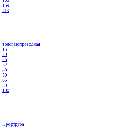
133
159
219
водогазопроводная
15
20
25
32
40
50
65
80
100
Профтруба