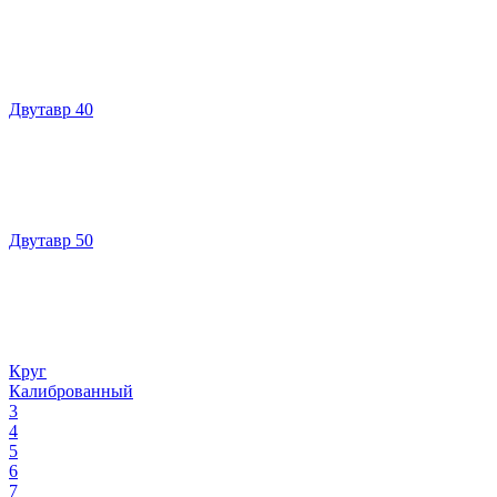
Двутавр 40
Двутавр 50
Круг
Калиброванный
3
4
5
6
7