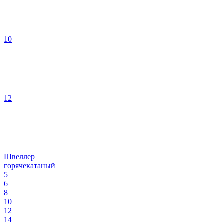
10
12
Швеллер
горячекатаный
5
6
8
10
12
14