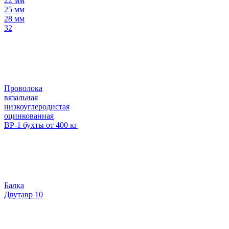
22 мм
25 мм
28 мм
32
Проволока
вязальная
низкоуглеродистая
оцинкованная
ВР-1 бухты от 400 кг
Балка
Двутавр 10