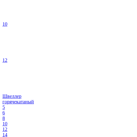
10
12
Швеллер
горячекатаный
5
6
8
10
12
14