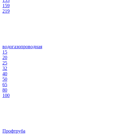
133
159
219
водогазопроводная
15
20
25
32
40
50
65
80
100
Профтруба