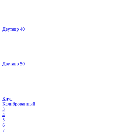
Двутавр 40
Двутавр 50
Круг
Калиброванный
3
4
5
6
7