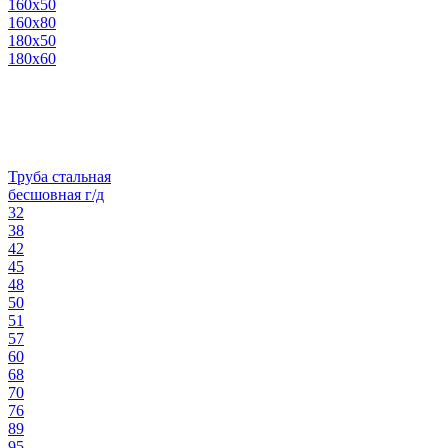
160х50
160х80
180х50
180х60
Труба стальная
бесшовная г/д
32
38
42
45
48
50
51
57
60
68
70
76
89
95