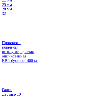
22 мм
25 мм
28 мм
32
Проволока
вязальная
низкоуглеродистая
оцинкованная
ВР-1 бухты от 400 кг
Балка
Двутавр 10