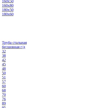
160х50
160х80
180х50
180х60
Труба стальная
бесшовная г/д
32
38
42
45
48
50
51
57
60
68
70
76
89
95