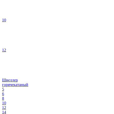
10
12
Швеллер
горячекатаный
5
6
8
10
12
14