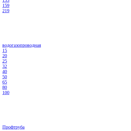
133
159
219
водогазопроводная
15
20
25
32
40
50
65
80
100
Профтруба