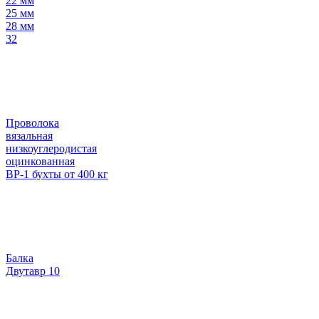
22 мм
25 мм
28 мм
32
Проволока
вязальная
низкоуглеродистая
оцинкованная
ВР-1 бухты от 400 кг
Балка
Двутавр 10