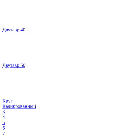
Двутавр 40
Двутавр 50
Круг
Калиброванный
3
4
5
6
7