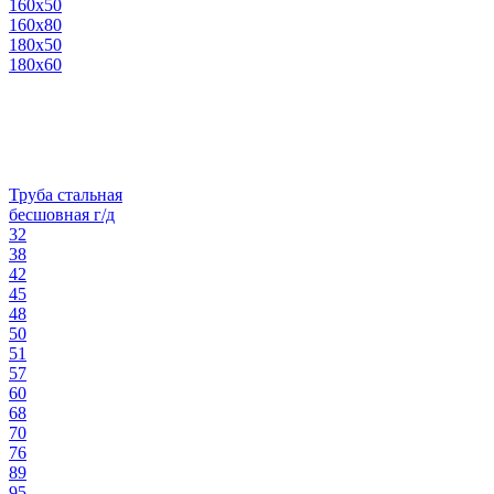
160х50
160х80
180х50
180х60
Труба стальная
бесшовная г/д
32
38
42
45
48
50
51
57
60
68
70
76
89
95