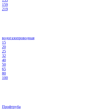
133
159
219
водогазопроводная
15
20
25
32
40
50
65
80
100
Профтруба