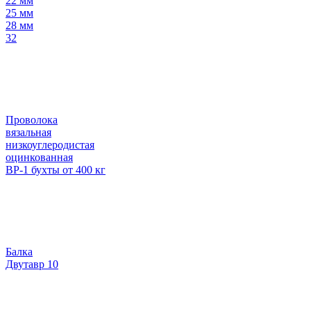
22 мм
25 мм
28 мм
32
Проволока
вязальная
низкоуглеродистая
оцинкованная
ВР-1 бухты от 400 кг
Балка
Двутавр 10