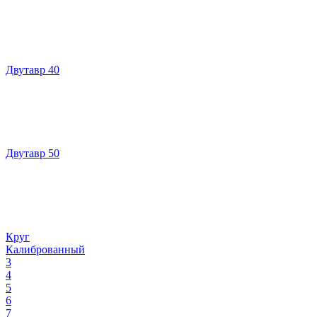
Двутавр 40
Двутавр 50
Круг
Калиброванный
3
4
5
6
7