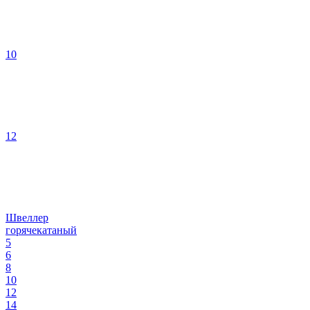
10
12
Швеллер
горячекатаный
5
6
8
10
12
14