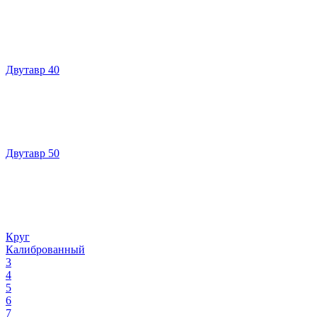
Двутавр 40
Двутавр 50
Круг
Калиброванный
3
4
5
6
7