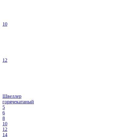
10
12
Швеллер
горячекатаный
5
6
8
10
12
14