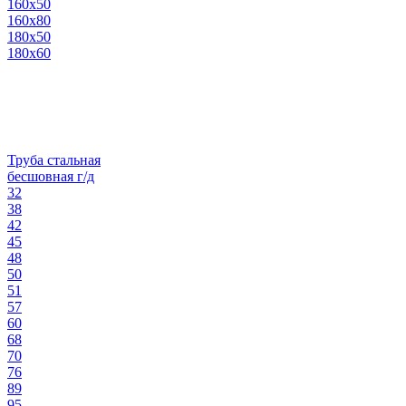
160х50
160х80
180х50
180х60
Труба стальная
бесшовная г/д
32
38
42
45
48
50
51
57
60
68
70
76
89
95