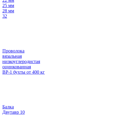
22 мм
25 мм
28 мм
32
Проволока
вязальная
низкоуглеродистая
оцинкованная
ВР-1 бухты от 400 кг
Балка
Двутавр 10