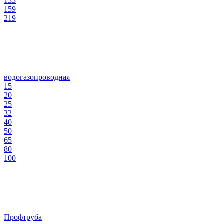
133
159
219
водогазопроводная
15
20
25
32
40
50
65
80
100
Профтруба