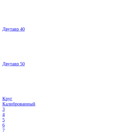
Двутавр 40
Двутавр 50
Круг
Калиброванный
3
4
5
6
7