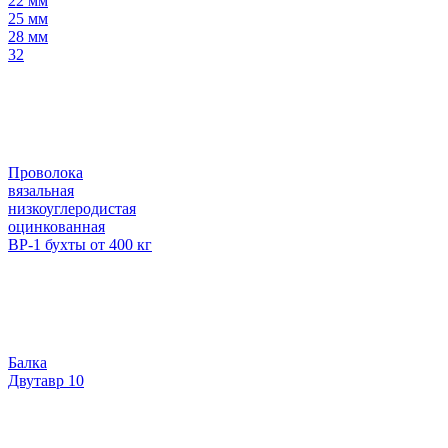
22 мм
25 мм
28 мм
32
Проволока
вязальная
низкоуглеродистая
оцинкованная
ВР-1 бухты от 400 кг
Балка
Двутавр 10