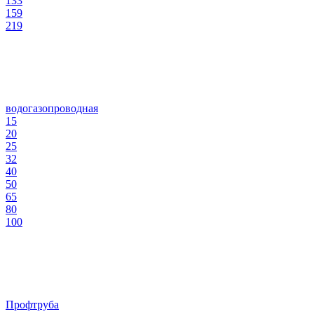
133
159
219
водогазопроводная
15
20
25
32
40
50
65
80
100
Профтруба