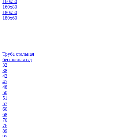
160х50
160х80
180х50
180х60
Труба стальная
бесшовная г/д
32
38
42
45
48
50
51
57
60
68
70
76
89
95