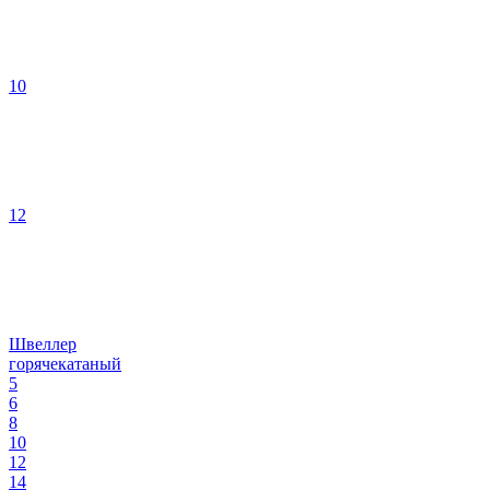
10
12
Швеллер
горячекатаный
5
6
8
10
12
14