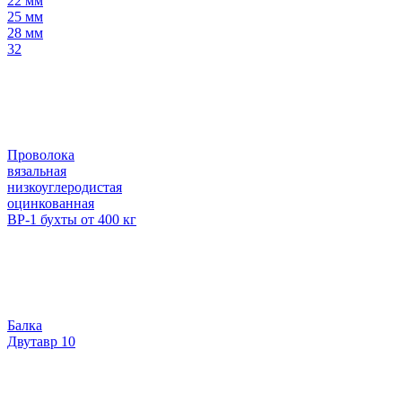
22 мм
25 мм
28 мм
32
Проволока
вязальная
низкоуглеродистая
оцинкованная
ВР-1 бухты от 400 кг
Балка
Двутавр 10