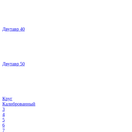
Двутавр 40
Двутавр 50
Круг
Калиброванный
3
4
5
6
7