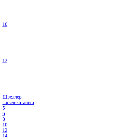
10
12
Швеллер
горячекатаный
5
6
8
10
12
14