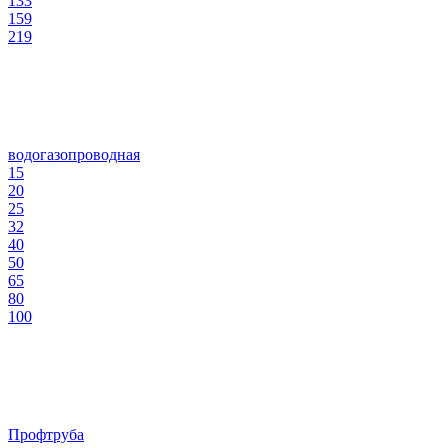
133
159
219
водогазопроводная
15
20
25
32
40
50
65
80
100
Профтруба