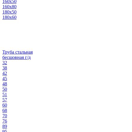
160х50
160х80
180х50
180х60
Труба стальная
бесшовная г/д
32
38
42
45
48
50
51
57
60
68
70
76
89
95