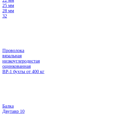
22 мм
25 мм
28 мм
32
Проволока
вязальная
низкоуглеродистая
оцинкованная
ВР-1 бухты от 400 кг
Балка
Двутавр 10