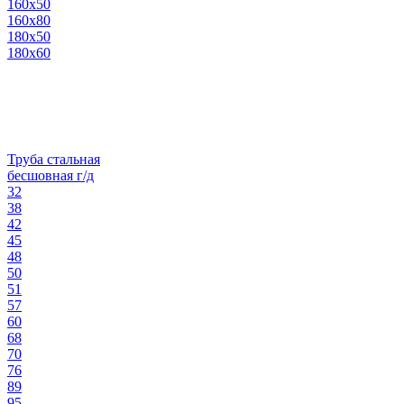
160х50
160х80
180х50
180х60
Труба стальная
бесшовная г/д
32
38
42
45
48
50
51
57
60
68
70
76
89
95