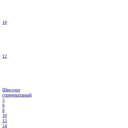
10
12
Швеллер
горячекатаный
5
6
8
10
12
14