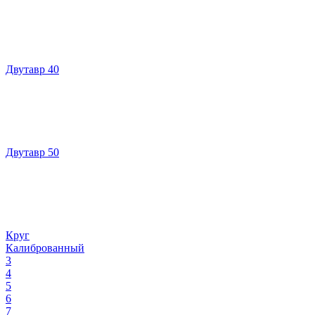
Двутавр 40
Двутавр 50
Круг
Калиброванный
3
4
5
6
7