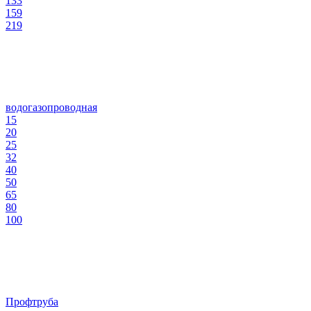
133
159
219
водогазопроводная
15
20
25
32
40
50
65
80
100
Профтруба