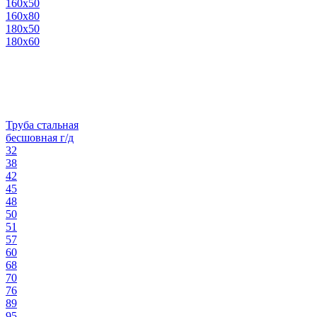
160х50
160х80
180х50
180х60
Труба стальная
бесшовная г/д
32
38
42
45
48
50
51
57
60
68
70
76
89
95