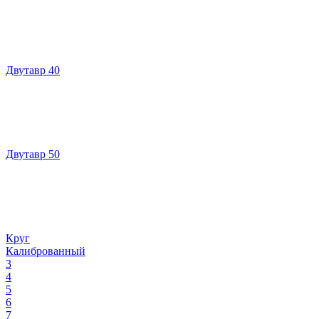
Двутавр 40
Двутавр 50
Круг
Калиброванный
3
4
5
6
7