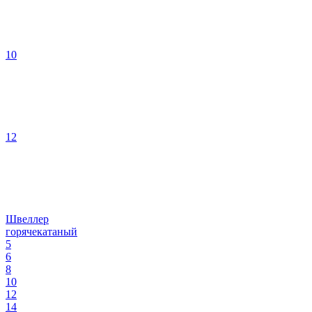
10
12
Швеллер
горячекатаный
5
6
8
10
12
14