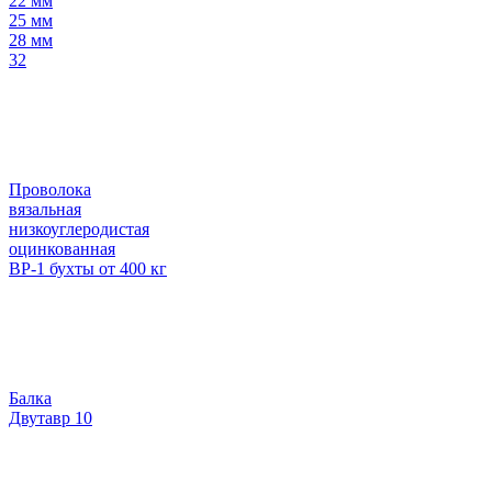
22 мм
25 мм
28 мм
32
Проволока
вязальная
низкоуглеродистая
оцинкованная
ВР-1 бухты от 400 кг
Балка
Двутавр 10