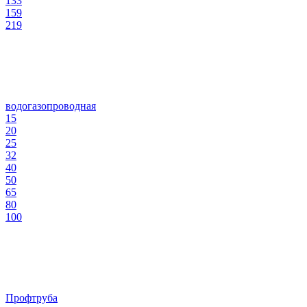
133
159
219
водогазопроводная
15
20
25
32
40
50
65
80
100
Профтруба