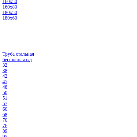
160х50
160х80
180х50
180х60
Труба стальная
бесшовная г/д
32
38
42
45
48
50
51
57
60
68
70
76
89
95