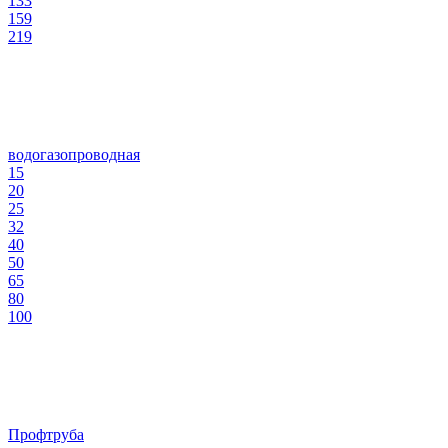
133
159
219
водогазопроводная
15
20
25
32
40
50
65
80
100
Профтруба