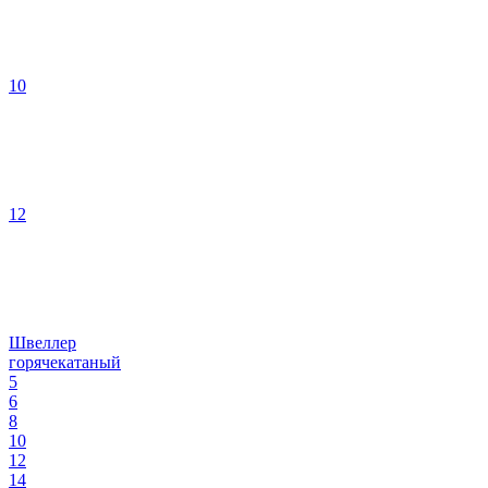
10
12
Швеллер
горячекатаный
5
6
8
10
12
14