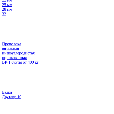
22 мм
25 мм
28 мм
32
Проволока
вязальная
низкоуглеродистая
оцинкованная
ВР-1 бухты от 400 кг
Балка
Двутавр 10