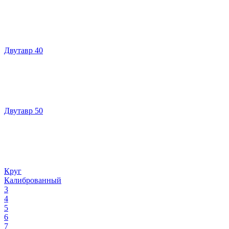
Двутавр 40
Двутавр 50
Круг
Калиброванный
3
4
5
6
7