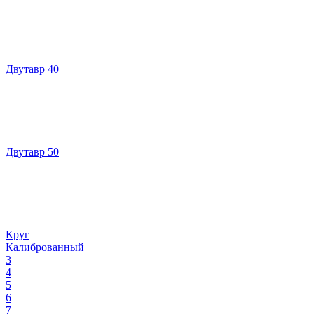
Двутавр 40
Двутавр 50
Круг
Калиброванный
3
4
5
6
7