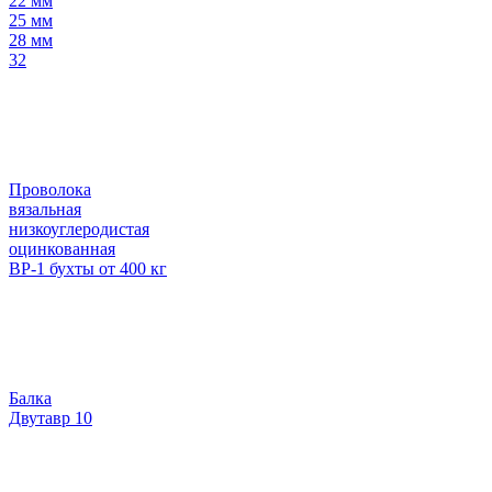
22 мм
25 мм
28 мм
32
Проволока
вязальная
низкоуглеродистая
оцинкованная
ВР-1 бухты от 400 кг
Балка
Двутавр 10