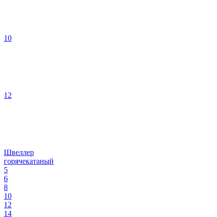
10
12
Швеллер
горячекатаный
5
6
8
10
12
14