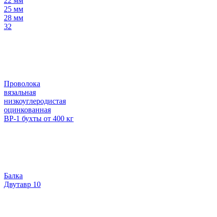
22 мм
25 мм
28 мм
32
Проволока
вязальная
низкоуглеродистая
оцинкованная
ВР-1 бухты от 400 кг
Балка
Двутавр 10