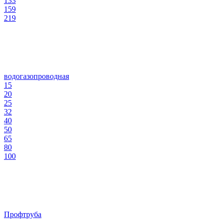
133
159
219
водогазопроводная
15
20
25
32
40
50
65
80
100
Профтруба