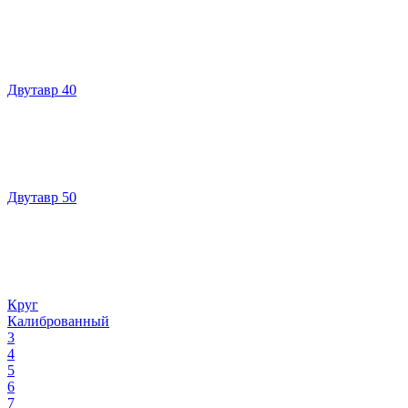
Двутавр 40
Двутавр 50
Круг
Калиброванный
3
4
5
6
7