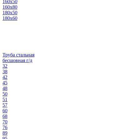
160х50
160х80
180х50
180х60
Труба стальная
бесшовная г/д
32
38
42
45
48
50
51
57
60
68
70
76
89
95