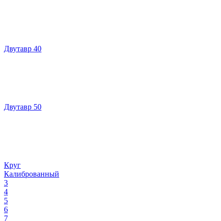
Двутавр 40
Двутавр 50
Круг
Калиброванный
3
4
5
6
7