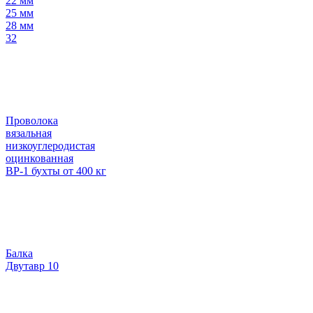
22 мм
25 мм
28 мм
32
Проволока
вязальная
низкоуглеродистая
оцинкованная
ВР-1 бухты от 400 кг
Балка
Двутавр 10