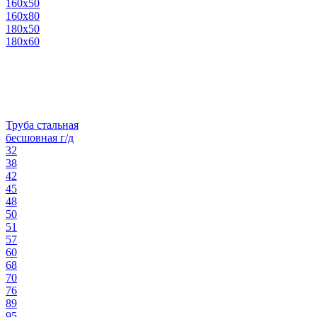
160х50
160х80
180х50
180х60
Труба стальная
бесшовная г/д
32
38
42
45
48
50
51
57
60
68
70
76
89
95