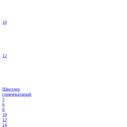
10
12
Швеллер
горячекатаный
5
6
8
10
12
14