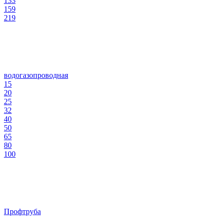
133
159
219
водогазопроводная
15
20
25
32
40
50
65
80
100
Профтруба